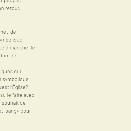
on retour.
symbolique 
 ce dimanche: le 
don  de 
iques qui 
ue symbolique 
est l’Église? 
 le faire avec 
 souhait de 
et  sang» pour 