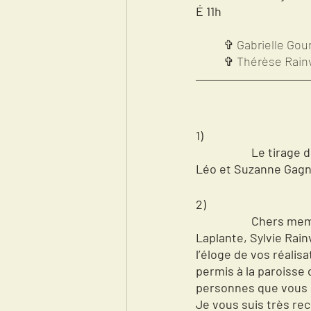
É
11h
	✞ Gabrielle Gou
	✞ Thérèse Rainvi
1)
Le tirage 
Léo et Suzanne Gagno
2)  
Chers memb
Laplante, Sylvie Rain
l’éloge de vos réalisa
permis à la paroisse 
personnes que vous ê
Je vous suis très rec