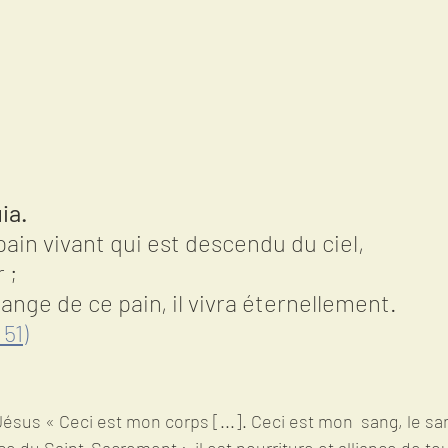
uia.
 pain vivant qui est descendu du ciel,
 ;
ange de ce pain, il vivra éternellement.
 51)
ce du Saint-Sacrement :  il est nourriture et alliance de to