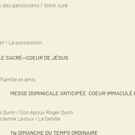
s des paroissiens / Votre curé
er / La succession
LE SACRÉ--COEUR DE JÉSUS
 Famille et amis
Le samedi 12 juin       	MESSE DOMINICALE ANTICIPÉE  COEUR IMMAC
e Dunn / Son époux Roger Dunn
Lucienne Leroux / La famille
Le dimanche 13 juin   	11e DIMANCHE DU TEMPS ORDINAIRE