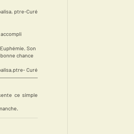
balisa, ptre-Curé
 accompli 
e-Euphémie. Son 
s bonne chance 
balisa,ptre- Curé
En recevant la communion, je pense à la grandeur du don que représente ce simple 
imanche.