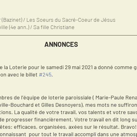
r (Bazinet) / Les Soeurs du Sacré-Coeur de Jésus
lle (4e ann.) / Sa fille Christiane 
ANNONCES  
de la Loterie pour le samedi 29 mai 2021 a donné comme g
n avec le billet 
#245
.
res de l’équipe de loterie paroissiale ( Marie-Paule Rena
ville-Bouchard et Gilles Desnoyers), mes mots ne suffiront
tions. La qualité de votre travail, vos talents et votre savo
de progresser financièrement. Votre travail en dit long su
tes: efficaces, organisées, axées sur le résultat. Bravo!
onnaissant  pour tout le travail accompli dans une atmosp