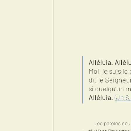
Alléluia. Allél
Moi, je suis le
dit le Seigneur
si quelqu’un m
Alléluia.
(Jn 6,
	Les paroles de Jésus « Ceci est mon corps [...]. Ceci est mon  sang, le sang de l’Alliance 
», révèlent l’importan