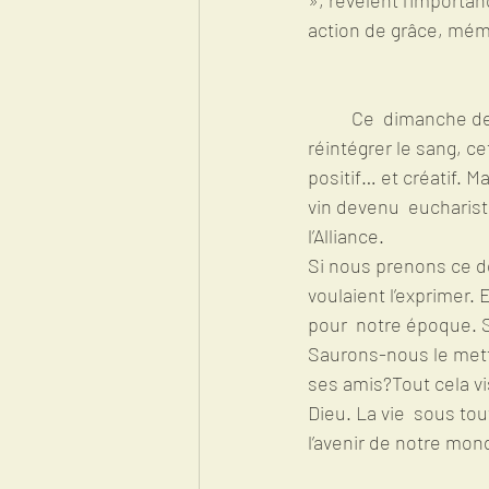
action de grâce, mémo
	Ce  dimanche de la Fête-Dieu, comme on l’appelle traditionnellement, permet  de 
réintégrer le sang, c
positif… et créatif. M
vin devenu  eucharist
l’Alliance.
Si nous prenons ce do
voulaient l’exprimer.
pour  notre époque. S
Saurons-nous le mett
ses amis?Tout cela vi
Dieu. La vie  sous to
l’avenir de notre mond