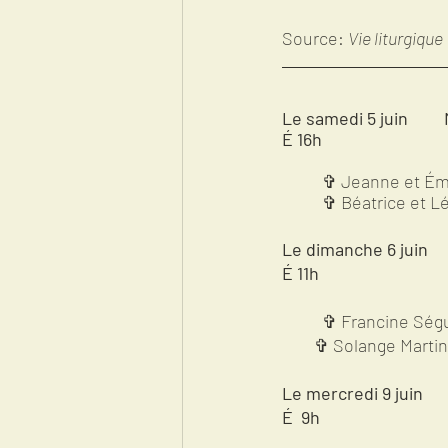
Source: 
Vie liturgique
Le samedi 5 juin    
É 16h                  
	✞ Jeanne et Ém
  	✞ Béatrice et 
Le dimanche 6 juin
É
11h
	✞ Francine Ségu
        ✞ Solange Mar
Le mercredi 9 juin
É
9h