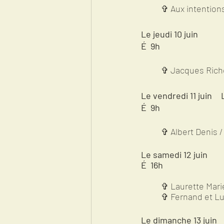
	✞ Aux intention
Le jeudi 10 juin          
É
9h
	✞ Jacques Rich
Le vendredi 11 juin
É
9h
	✞ Albert Denis /
É  16h               
✞ Laurette Mari
  	✞ Fernand et 