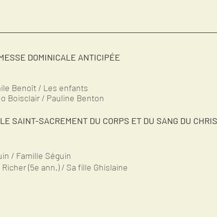
     MESSE DOMINICALE ANTICIPÉE
ile Benoît / Les enfants
Léo Boisclair / Pauline Benton
     LE SAINT-SACREMENT DU CORPS ET DU SANG DU CHRI
in / Famille Séguin
tin Richer (5e ann.) / Sa fille Ghislaine   