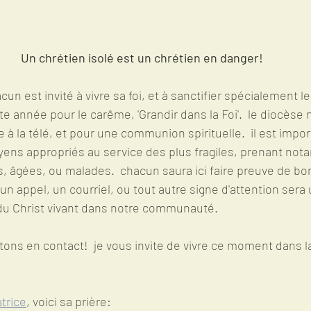
Un chrétien isolé est un chrétien en danger!
cun est invité à vivre sa foi, et à sanctifier spécialement l
te année pour le carême, 'Grandir dans la Foi'.  le diocèse 
 à la télé, et pour une communion spirituelle.  il est impor
ens appropriés au service des plus fragiles, prenant not
, âgées, ou malades.  chacun saura ici faire preuve de bo
 un appel, un courriel, ou tout autre signe d'attention ser
 du Christ vivant dans notre communauté.
tons en contact!  je vous invite de vivre ce moment dans la
atrice
, voici sa prière: