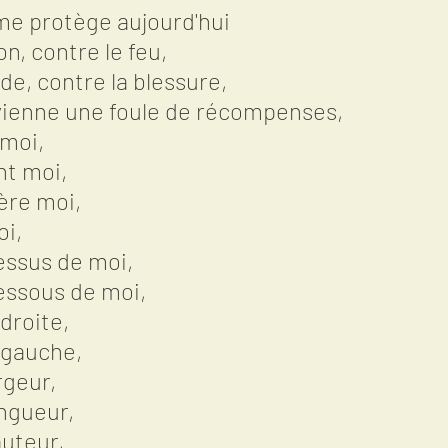
 me protège aujourd'hui
on, contre le feu,
de, contre la blessure,
 vienne une foule de récompenses,
 moi,
nt moi,
ière moi,
oi,
essus de moi,
dessous de moi,
 droite,
 gauche,
rgeur,
ongueur,
auteur,