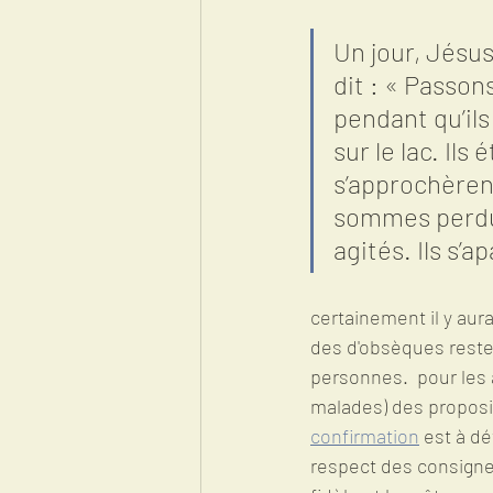
Un jour, Jésus
dit : « Passons
pendant qu’ils
sur le lac. Ils
s’approchèrent
sommes perdus 
agités. Ils s’ap
certainement il y aur
des d'obsèques rester
personnes.  pour les
malades) des proposit
confirmation
 est à d
respect des consignes