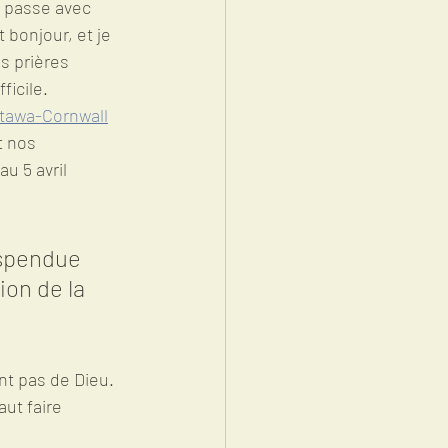
e passe avec 
 bonjour, et je 
 prières 
icile.  
ttawa-Cornwall
t nos 
u 5 avril 
uspendue 
ion de la 
nt pas de Dieu.  
aut faire 