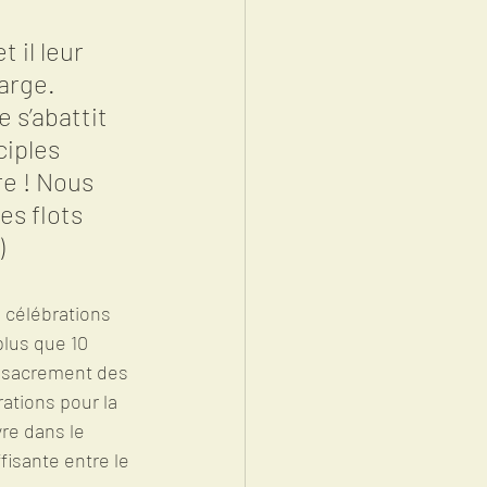
 il leur 
large. 
 s’abattit 
ciples 
re ! Nous 
es flots 
)
 célébrations 
lus que 10 
, sacrement des 
ations pour la 
re dans le 
fisante entre le 