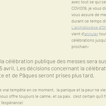
avec tout se qui s
COVID19, je vous dit
vous assure de mes
durant ce temps diff
L'archidiocèse d'O
vient d'
annuler
 tou
célébrations jusqu'a
prochain:
, la célébration publique des messes sera s
5 avril. Les décisions concernant la célébrat
e et de Pâques seront prises plus tard.
ne vrai tempête en ce moment.  la panique et la peur ne vie
us offre toujours le calme, et sa paix.  c'est certain qu'il f
 l'espérance!