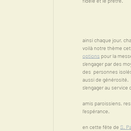
fidèle et le prêtre.
ainsi chaque jour, cha
voilà notre thème cet
options
 pour la messe
s'engager par des moy
des  personnes isolés
aussi de générosité. 
s'engager au service
amis paroissiens, res
l’espérance.
en cette fête de 
S. P