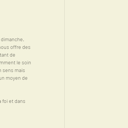
e dimanche.  
nous offre des 
tant de 
amment le soin 
n sens mais 
a un moyen de 
 foi et dans 