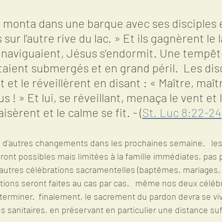
 monta dans une barque avec ses disciples et
 sur l’autre rive du lac. » Et ils gagnèrent le 
 naviguaient, Jésus s’endormit. Une tempête
 étaient submergés et en grand péril.  Les dis
 et le réveillèrent en disant : « Maître, maît
! » Et lui, se réveillant, menaça le vent et l
aisèrent et le calme se fit. - (
St. Luc 8:22-24
a d'autres changements dans les prochaines semaine.   les
ont possibles mais limitées à la famille immédiates, pas p
 autres célébrations sacramentelles (baptêmes, mariages
ions seront faites au cas par cas.   même nos deux célébr
éterminer.  finalement, le sacrement du pardon devra se viv
 sanitaires, en préservant en particulier une distance suf