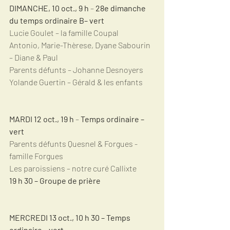
DIMANCHE, 10 oct., 9 h
 –
 28e dimanche 
du temps ordinaire B– vert
Lucie Goulet – la famille Coupal 
Antonio, Marie-Thèrese, Dyane Sabourin 
– Diane & Paul
Parents défunts – Johanne Desnoyers
Yolande Guertin – Gérald & les enfants
MARDI 12 oct., 19 h
 –
 Temps ordinaire – 
vert
Parents défunts Quesnel & Forgues -  
famille Forgues
Les paroissiens – notre curé Callixte 
19 h 30 – Groupe de prière
MERCREDI 13 oct., 10 h 30 – Temps 
ordinaire – vert