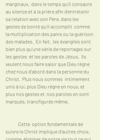
marginaux,  dans le temps qu'il consacre 
au silence et à la prière afin d'entretenir  
sa relation avec son Père, dans les 
gestes de bonté qu'il accomplit  comme 
la multiplication des pains ou la guérison 
des malades.  En fait,  les évangiles sont 
bien plus qu'une série de reportages sur 
les gestes  et les paroles de Jésus.  Ils 
veulent nous faire saisir que Dieu règne  
chez nous d'abord dans la personne du 
Christ.  Plus nous sommes  intimement 
unis à lui, plus Dieu règne en nous, et 
plus nos gestes et  nos paroles en sont 
marqués, transfigurés même.
	Cette  option fondamentale de 
suivre le Christ implique d'autres choix, 
comme  éliminer de notre vie tout ce qui 