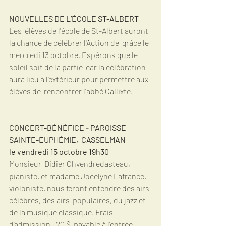
NOUVELLES DE L’ÉCOLE ST-ALBERT 
Les  élèves de l'école de St-Albert auront 
la chance de célébrer l'Action de  grâce le 
mercredi 13 octobre. Espérons que le 
soleil soit de la partie  car la célébration 
aura lieu à l'extérieur pour permettre aux 
élèves de  rencontrer l'abbé Callixte.
CONCERT-BÉNÉFICE 
- 
PAROISSE 
SAINTE-EUPHÉMIE,  CASSELMAN
le vendredi 15 octobre 19h30
Monsieur  Didier Chvendredasteau, 
pianiste, et madame Jocelyne Lafrance,  
violoniste, nous feront entendre des airs 
célèbres, des airs  populaires, du jazz et 
de la musique classique. Frais 
d’admission : 20 $  payable à l’entrée. 