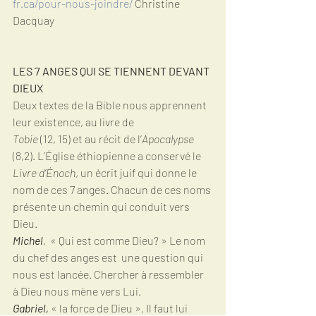
fr.ca/pour-nous-joindre/
 Christine 
Dacquay 
LES 7 ANGES QUI SE TIENNENT DEVANT 
DIEUX
Deux textes de la Bible nous apprennent 
leur existence, au livre de
Tobie
 (12, 15) et au récit de l’
Apocalypse
(8,2). L’Église éthiopienne a conservé le 
Livre d’Énoch
, un écrit juif qui donne le 
nom de ces 7 anges. Chacun de ces noms 
présente un chemin qui conduit vers 
Dieu.
Michel
,  « Qui est comme Dieu? » Le nom 
du chef des anges est  une question qui  
nous est lancée. Chercher à ressembler 
à Dieu nous mène vers Lui.
Gabriel, 
« la force de Dieu ». Il faut lui 