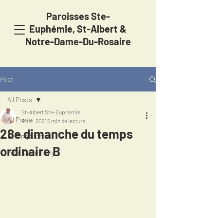
Paroisses Ste-
Euphémie,
St-Albert &
Notre-Dame-Du-Rosaire
Post
All Posts
St-Albert Ste-Euphemie
All Posts
9 oct. 2021
5 min de lecture
28e dimanche du temps
Getting Started
ordinaire B
Your Community