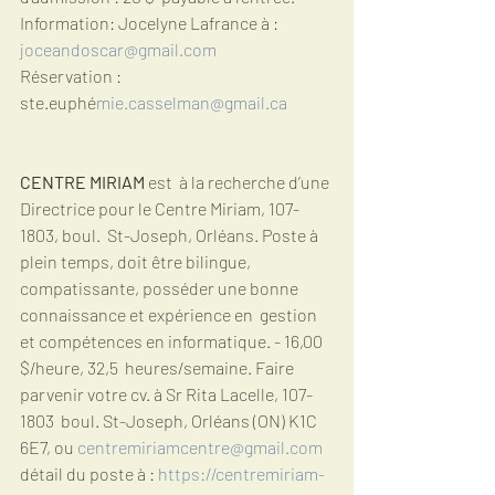
Information: Jocelyne Lafrance à : 
joceandoscar@gmail.com
Réservation : 
ste.euphé
mie.casselman@gmail.ca
CENTRE MIRIAM 
est  à la recherche d’une 
Directrice pour le Centre Miriam, 107-
1803, boul.  St-Joseph, Orléans. Poste à 
plein temps, doit être bilingue,  
compatissante, posséder une bonne 
connaissance et expérience en  gestion 
et compétences en informatique. - 16,00 
$/heure, 32,5  heures/semaine. Faire 
parvenir votre cv. à Sr Rita Lacelle, 107-
1803  boul. St-Joseph, Orléans (ON) K1C 
6E7, ou 
centremiriamcentre@gmail.com
détail du poste à : 
https://centremiriam-