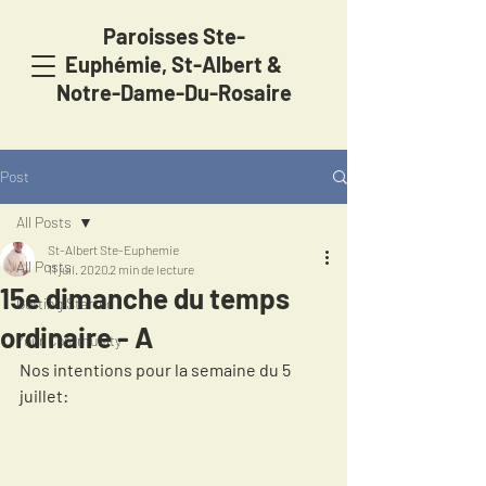
Paroisses Ste-
Euphémie,
St-Albert &
Notre-Dame-Du-Rosaire
Post
All Posts
St-Albert Ste-Euphemie
All Posts
11 juil. 2020
2 min de lecture
15e dimanche du temps
Getting Started
ordinaire - A
Your Community
Nos intentions pour la semaine du 5 
juillet: