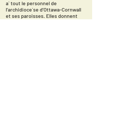
a` tout le personnel de
l’archidioce`se d’Ottawa-Cornwall
et ses paroisses. Elles donnent
des conseils e´galement aux
parents et aux tuteurs au sujet des
re`glements en place afin d’assurer
des e´changes se´curitaires avec
les jeunes et les adultes vulne
´rables.
Cliquez sur le lien: 200708 Lignes
directrices concernant les médias
sociaux.PDF
©
2020-2026
by Paroisses St-Albert, Ste-
Euphémie & Notre-Dame-du-Rosaire.
Problème ou erreur ? faites le nous savoir ! Cliquez ici pour nous e